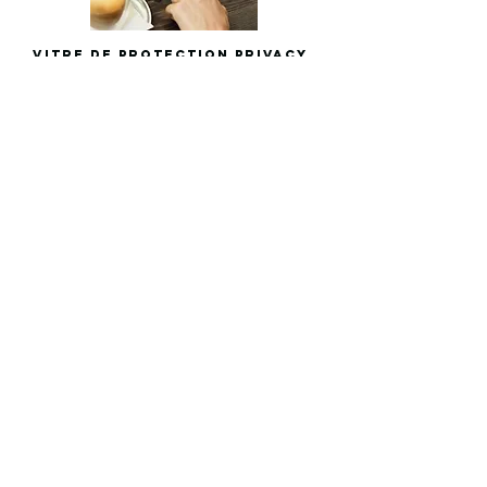
Vitre de protection Privacy
tablette >12"
49.95
55.-
Garantie standard
Garantie complète
Verre de protection avec effet Privacy pour
tablette de plus de 12"
10 minutes
Contact