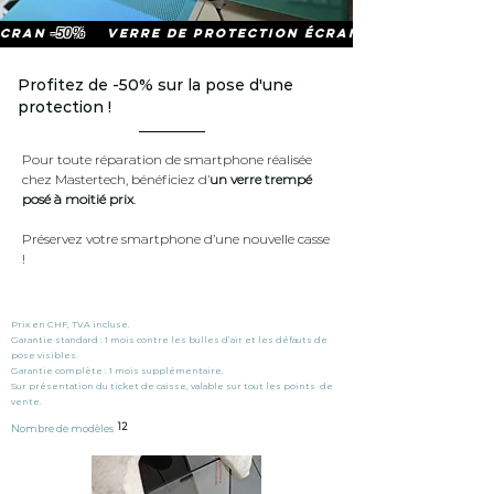
écran
-50%
VERRE DE PROTECTION écran
Profitez de -50% sur la pose d'une
protection !
Pour toute réparation de smartphone réalisée
chez Mastertech, bénéficiez d’
un verre trempé
posé à moitié prix
.
Préservez votre smartphone d’une nouvelle casse
!
Prix en CHF, TVA incluse.
Garantie standard : 1 mois contre les bulles d’air et les défauts de
pose visibles.
Garantie complète : 1 mois supplémentaire.
Sur présentation du ticket de caisse, valable sur tout les points de
vente.
12
Nombre de modèles